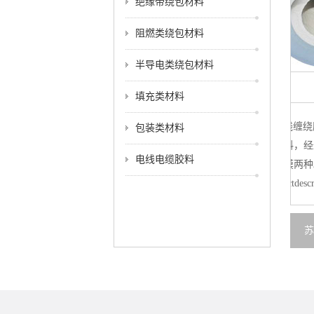
绝缘带绕包材料
阻燃类绕包材料
半导电类绕包材料
PE电线缠绕膜
填充类材料
，
pe电线缠绕膜pewrapfilm[产品说明]:是以聚乙烯（pe）
p
包装类材料
分
为原料，经过吹塑料法加工而成，分手工包装膜与机器
（
电线电缆胶料
带
包装膜两种。
膜
包
productdescription:itisbasedonpolyethylene(pe)asrawmaterials,afterbl
pr
苏