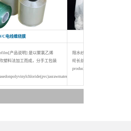
阻水纱
blockingyarn[产品说明]:阻水纱是由工业涤
电缆无纺布在行业应用中有哪些要求：…
分子膨胀吸水树酯和粘合剂组成。
无纺布是一种非织造布，又称不织布，是
ption:thewaterblockingyarnconsistsofindustrialpolyesterfilament,macromolecul
新一代环保材料。它是直接利用高聚切
gtheplast…
片、短纤维或…
【MORE】
屏蔽双绞线和非屏蔽双绞线的区别?
屏蔽双绞线（shieldedtwistedpair，stp）电
缆的外层由铝箔包裹着，价格相对高一
些，并且…
【MORE】